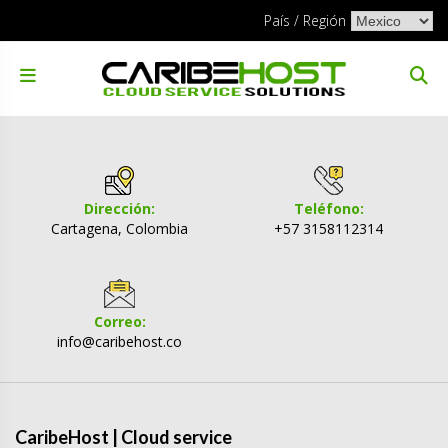
Skip
Elegir
País / Región
to
un
content
idioma
Dirección:
Teléfono:
Cartagena, Colombia
+57 3158112314
Correo:
info@caribehost.co
CaribeHost | Cloud service