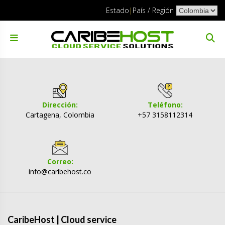
Skip
Elegir
Estado
|
País / Región
to
un
content
idioma
Dirección:
Teléfono:
Cartagena, Colombia
+57 3158112314
Correo:
info@caribehost.co
CaribeHost | Cloud service